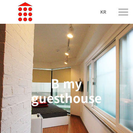
KR
B my
guesthouse