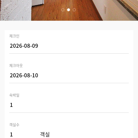
체크인
체크아웃
숙박일
객실수
객실